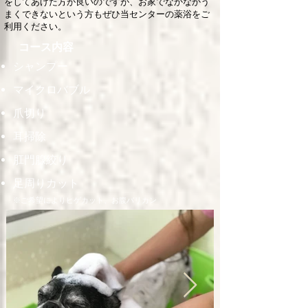
をしてあげた方が良いのですが、お家でなかなかう
まくできないという方もぜひ当センターの薬浴をご
利用ください。
コース内容
シャンプー
マイクロバブル
爪切り
耳掃除
肛門腺絞り
足周りカット
​※ご希望によりヒゲカット、お腹バリカン