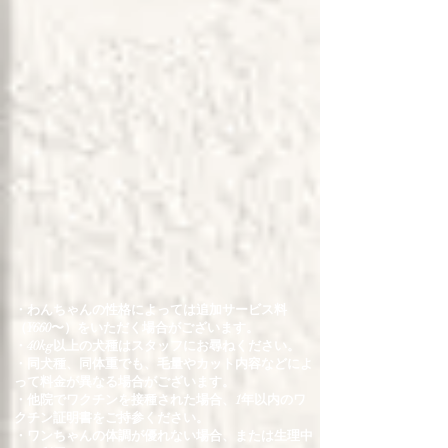
・​わんちゃんの性格によっては
追加サービス料
（¥660〜）をいただく場合がございます。
・40kg以上の犬種はスタッフにお尋ねください。
・同犬種、同体重でも、毛量やカット内容などによ
って料金が異なる場合がございます。
・他院でワクチンを接種された場合、1年以内のワ
クチン証明書をご持参ください。
・ワンちゃんの体調が優れない場合、または生理中