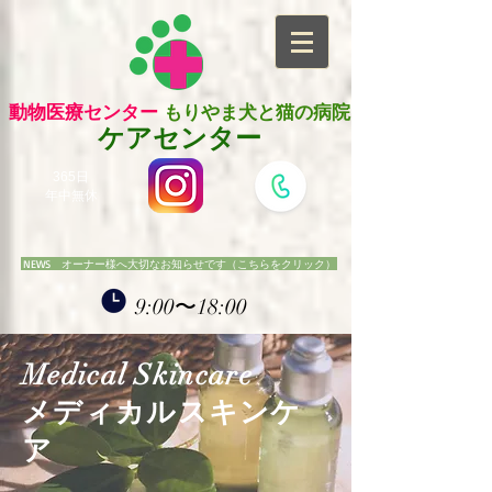
動物医療センター
もりやま犬と猫の病院
ケアセンター
365日
年中無休
NEWS オーナー様へ大切なお知らせです（こちらをクリック）
9:00〜18:00​
Medical Skincare
​メディカルスキンケ
ア