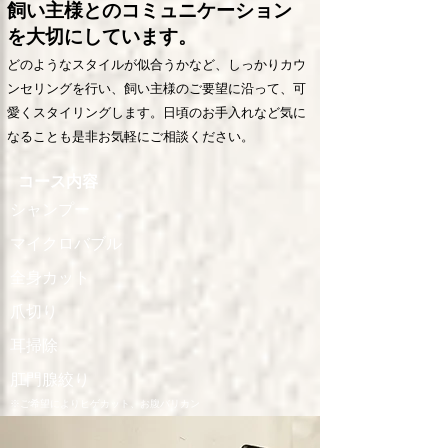
飼い主様とのコミュニケーション
を大切にしています。
どのようなスタイルが似合うかなど、しっかりカウ
ンセリングを行い、飼い主様のご要望に沿って、可
愛くスタイリングします。日頃のお手入れなど気に
なることも是非お気軽にご相談ください。
コース内容
シャンプー
​マイクロバブル
全身カット
爪切り
耳掃除
肛門腺絞り
​※ご希望によりヒゲカット、お腹バリカン