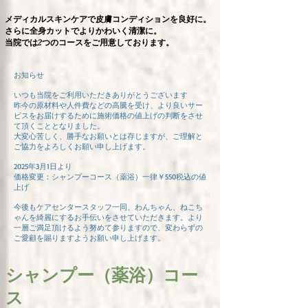
メディカルスキンケアで皮膚コンディションを良好に。
さらに全身カットでよりかわいく清潔に。
当院では2つのコースをご用意しております。
お知らせ
いつも当院をご利用いただきありがとうございます
昨今の原材料や人件費などの高騰を受け、より良いサー
ビスをお届けするために施術価格の値上げの判断をさせ
て頂くこととなりました。
大変心苦しく、勝手なお願いとは存じますが、ご理解と
ご協力をよろしくお願い申し上げます。
2025年3月1日より
価格変更：シャンプーコース（薬浴）一律￥550税込の値
上げ
​今後もケアセンタースタッフ一同、わんちゃん、ねこち
ゃんを綺麗にするお手伝いをさせていただきます。より
一層ご満足​頂けるよう努めて参りますので、変わらずの
ご愛顧を賜りますようお願い申し上げます。
シャンプー（薬浴）コー
ス