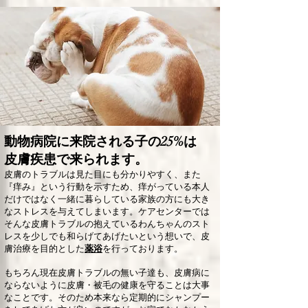
動物病院に来院される子の25%は
皮膚疾患で来られます。
皮膚のトラブルは見た目にも分かりやすく、また
『痒み』という行動を示すため、痒がっている本人
だけではなく一緒に暮らしている家族の方にも大き
なストレスを与えてしまいます。ケアセンターでは
そんな皮膚トラブルの抱えているわんちゃんのスト
レスを少しでも和らげてあげたいという想いで、皮
膚治療を目的とした
薬浴
を行っております。
もちろん現在皮膚トラブルの無い子達も、皮膚病に
ならないように皮膚・被毛の健康を守ることは大事
なことです。そのため本来なら定期的にシャンプー