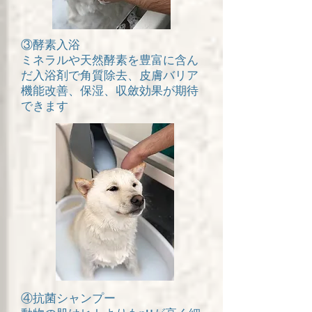
③酵素入浴
​ミネラルや天然酵素を豊富に含ん
だ入浴剤で角質除去、皮膚バリア
機能改善、保湿、収斂効果が期待
できます
④抗菌シャンプー